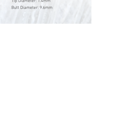
Tip Diameter: 1.4mm
Butt Diameter: 9.6mm
V-Stick Custom Flyrods
Renato Vitalini
Pimunt 200
7550 Scuol
Switzerland
Europe
Planet Earth
UID Number CHE-337.047.322
Mobile
0041 76 419 19 78
vitalini@gmx.ch
Photo Credits by
Mayk Wendt
Filip Zuan
Jono Winnel
by CTS
Andrea Badrutt
and myself
© 2024 by V-Stick Custom Flyrods