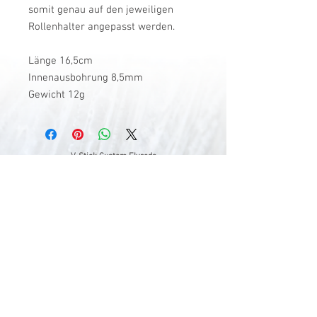
somit genau auf den jeweiligen
Rollenhalter angepasst werden.
Länge 16,5cm
Innenausbohrung 8,5mm
Gewicht 12g
V-Stick Custom Flyrods
Renato Vitalini
Pimunt 200
7550 Scuol
Switzerland
Europe
Planet Earth
UID Number CHE-337.047.322
Mobile
0041 76 419 19 78
vitalini@gmx.ch
Photo Credits by
Mayk Wendt
Filip Zuan
Jono Winnel
by CTS
Andrea Badrutt
and myself
© 2024 by V-Stick Custom Flyrods