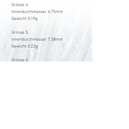
Grösse 4
Innendurchmesser 6,75mm
Gewicht 0.19g
Grösse 5
Innendurchmesser 7.38mm
Gewicht 0.22g
Grösse 6
Innendurchmesser 8.30mm
Gewicht 0.24g
V-Stick Custom Flyrods
Renato Vitalini
Pimunt 200
7550 Scuol