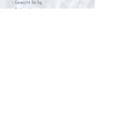
- Gewicht 56.5g
- Teiling 4
- Packmass 72cm
- Diameter Tip 1.75mm
- Diameter Butt 9.8mm
9'0ft 10wt 4pc
- Schnurklasse 10
- Länge 9'0ft
- Gewicht 66.5g
- Teiling 4
- Packmass 72cm
- Diameter Tip 1.8mm
- Diameter Butt 10.5mm
9'0ft 12wt 4pc
- Schnurklasse 12
- Länge 9'0ft
- Gewicht 74.5g