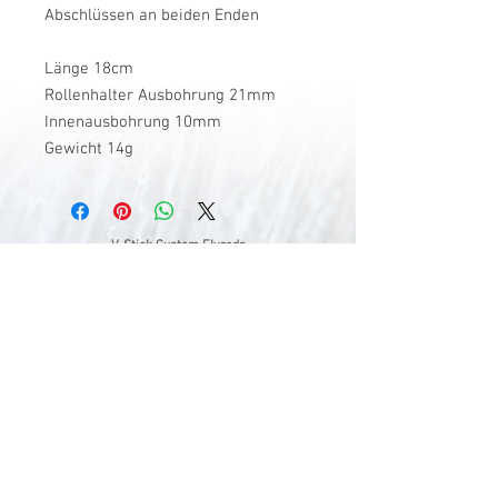
Abschlüssen an beiden Enden
Länge 18cm
Rollenhalter Ausbohrung 21mm
Innenausbohrung 10mm
Gewicht 14g
V-Stick Custom Flyrods
Renato Vitalini
Pimunt 200
7550 Scuol
Switzerland
Europe
Planet Earth
UID Number CHE-337.047.322
Mobile
0041 76 419 19 78
vitalini@gmx.ch
Photo Credits by
Mayk Wendt
Filip Zuan
Jono Winnel
by CTS
Andrea Badrutt
and myself
© 2024 by V-Stick Custom Flyrods