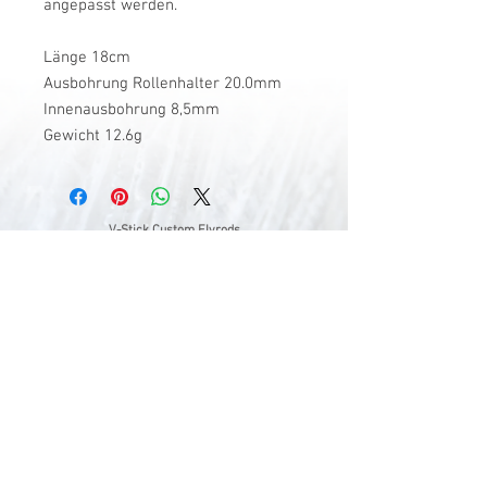
angepasst werden.
Länge 18cm
Ausbohrung Rollenhalter 20.0mm
Innenausbohrung 8,5mm
Gewicht 12.6g
V-Stick Custom Flyrods
Renato Vitalini
Pimunt 200
7550 Scuol
Switzerland
Europe
Planet Earth
UID Number CHE-337.047.322
Mobile
0041 76 419 19 78
vitalini@gmx.ch
Photo Credits by
Mayk Wendt
Filip Zuan
Jono Winnel
by CTS
Andrea Badrutt
and myself
© 2024 by V-Stick Custom Flyrods