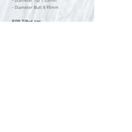
- Diameter Tip 1.55mm
- Diameter Butt 8.95mm
9'0ft 7/8wt 4pc
- Schnurklasse 7/8
- Länge 9'0ft
- Gewicht 60g
- Teiling 4
- Packmass 72.5cm
- Diameter Tip 1.6mm
- Diameter Butt 10.05mm
V-Stick Custom Flyrods
Renato Vitalini
Pimunt 200
7550 Scuol
Switzerland
Europe