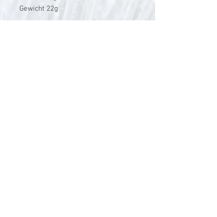
Gewicht 22g
V-Stick Custom Flyrods
Renato Vitalini
Pimunt 200
7550 Scuol
Switzerland
Europe
Planet Earth
UID Number CHE-337.047.322
Mobile
0041 76 419 19 78
vitalini@gmx.ch
Photo Credits by
Mayk Wendt
Filip Zuan
Jono Winnel
by CTS
Andrea Badrutt
and myself
© 2024 by V-Stick Custom Flyrods