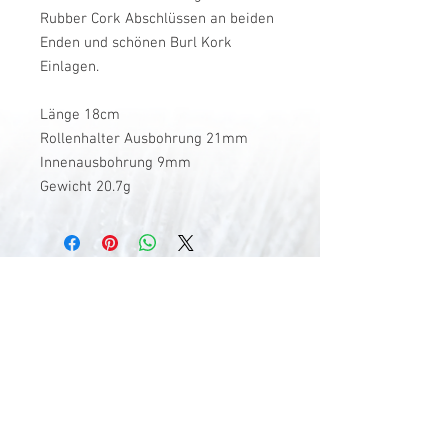
Rubber Cork Abschlüssen an beiden
Enden und schönen Burl Kork
Einlagen.
Länge 18cm
Rollenhalter Ausbohrung 21mm
Innenausbohrung 9mm
Gewicht 20.7g
V-Stick Custom Flyrods
Renato Vitalini
Pimunt 200
7550 Scuol
Switzerland
Europe
Planet Earth
UID Number CHE-337.047.322
Mobile
0041 76 419 19 78
vitalini@gmx.ch
Photo Credits by
Mayk Wendt
Filip Zuan
Jono Winnel
by CTS
Andrea Badrutt
and myself