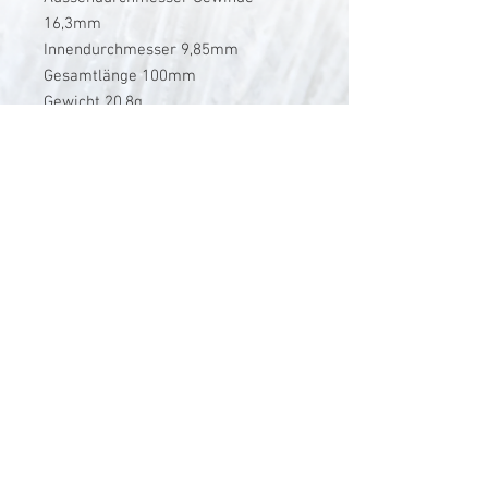
16,3mm
Innendurchmesser 9,85mm
Gesamtlänge 100mm
Gewicht 20,8g
V-Stick Custom Flyrods
Renato Vitalini
Pimunt 200
7550 Scuol
Switzerland
Europe
Planet Earth
UID Number CHE-337.047.322
Mobile
0041 76 419 19 78
vitalini@gmx.ch
Photo Credits by
Mayk Wendt
Filip Zuan
Jono Winnel
by CTS
Andrea Badrutt
and myself
© 2024 by V-Stick Custom Flyrods