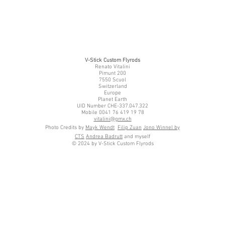
V-Stick Custom Flyrods
Renato Vitalini
Pimunt 200
7550 Scuol
Switzerland
Europe
Planet Earth
UID Number CHE-337.047.322
Mobile 0041 76 419 19 78
vitalini@gmx.ch
Photo Credits by
Mayk Wendt
Filip Zuan
Jono Winnel by
CTS
Andrea Badrutt
and myself
© 2024 by V-Stick Custom Flyrods