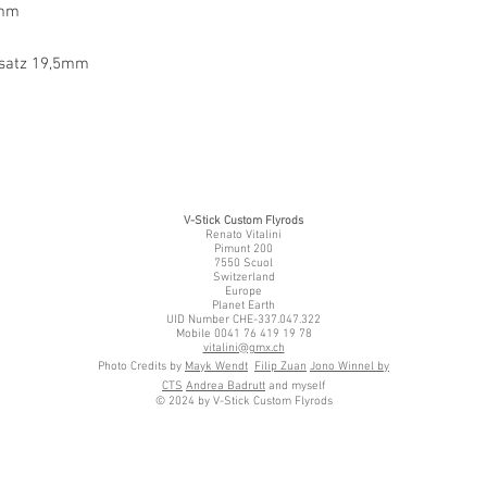
6mm
nsatz 19,5mm
V-Stick Custom Flyrods
Renato Vitalini
Pimunt 200
7550 Scuol
Switzerland
Europe
Planet Earth
UID Number CHE-337.047.322
Mobile 0041 76 419 19 78
vitalini@gmx.ch
Photo Credits by
Mayk Wendt
Filip Zuan
Jono Winnel by
CTS
Andrea Badrutt
and myself
© 2024 by V-Stick Custom Flyrods