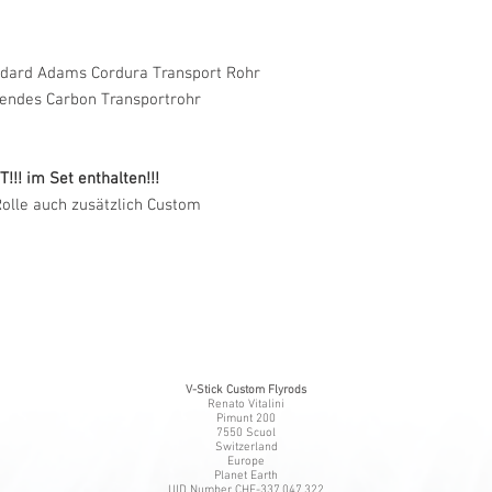
ndard Adams Cordura Transport Rohr
sendes Carbon Transportrohr
T!!! im Set enthalten!!!
Rolle auch zusätzlich Custom
V-Stick Custom Flyrods
Renato Vitalini
Pimunt 200
7550 Scuol
Switzerland
Europe
Planet Earth
UID Number CHE-337.047.322