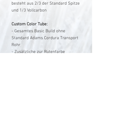
besteht aus 2/3 der Standard Spitze
und 1/3 Vollcarbon
Custom Color Tube:
- Gesamtes Basic Build ohne
Standard Adams Cordura Transport
Rohr
- Zusätzliche zur Rutenfarbe
passendes Carbon Transportrohr
!!!ACHTUNG!!!
Customisierte
Fliegenrolle
!!!NICHT!!! im Set enthalten!!!
Auf Anfrage kann jede
beliebige Rolle auch zusätzlich
Custom lackiert werden
Anfragen unter vitalini@gmx.ch