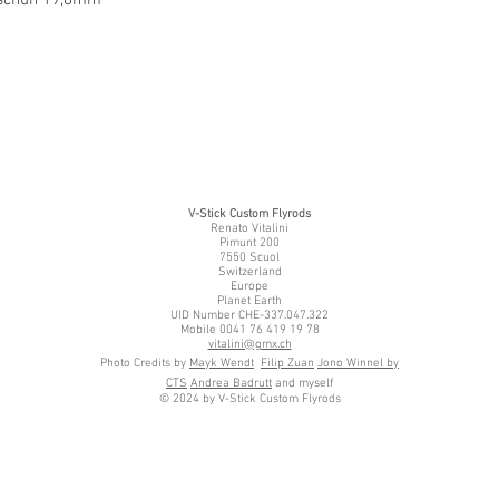
V-Stick Custom Flyrods
Renato Vitalini
Pimunt 200
7550 Scuol
Switzerland
Europe
Planet Earth
UID Number CHE-337.047.322
Mobile 0041 76 419 19 78
vitalini@gmx.ch
Photo Credits by
Mayk Wendt
Filip Zuan
Jono Winnel by
CTS
Andrea Badrutt
and myself
© 2024 by V-Stick Custom Flyrods