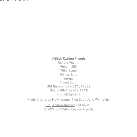
V-Stick Custom Flyrods
Renato Vitalini
Pimunt 200
7550 Scuol
Switzerland
Europe
Planet Earth
UID Number CHE-337.047.322
Mobile 0041 76 419 19 78
vitalini@gmx.ch
Photo Credits by
Mayk Wendt
Filip Zuan
Jono Winnel by
CTS
Andrea Badrutt
and myself
© 2024 by V-Stick Custom Flyrods