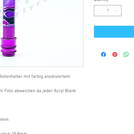
ollenhalter mit farbig anodisiertem
m Foto abweichen da jeder Acryl Blank
,5mm
rschuh 19,8mm