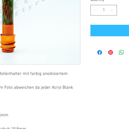
ollenhalter mit farbig anodisiertem
m Foto abweichen da jeder Acryl Blank
,5mm
rschuh 19,8mm