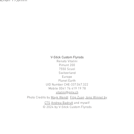
V-Stick Custom Flyrods
Renato Vitalini
Pimunt 200
7550 Scuol
Switzerland
Europe
Planet Earth
UID Number CHE-337.047.322
Mobile 0041 76 419 19 78
vitalini@gmx.ch
Photo Credits by
Mayk Wendt
Filip Zuan
Jono Winnel by
CTS
Andrea Badrutt
and myself
© 2024 by V-Stick Custom Flyrods