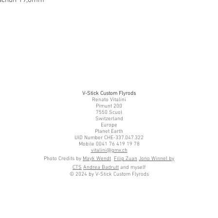
V-Stick Custom Flyrods
Renato Vitalini
Pimunt 200
7550 Scuol
Switzerland
Europe
Planet Earth
UID Number CHE-337.047.322
Mobile 0041 76 419 19 78
vitalini@gmx.ch
Photo Credits by
Mayk Wendt
Filip Zuan
Jono Winnel by
CTS
Andrea Badrutt
and myself
© 2024 by V-Stick Custom Flyrods