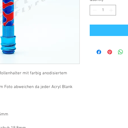
ollenhalter mit farbig anodisiertem
m Foto abweichen da jeder Acryl Blank
,5mm
rschuh 19,8mm