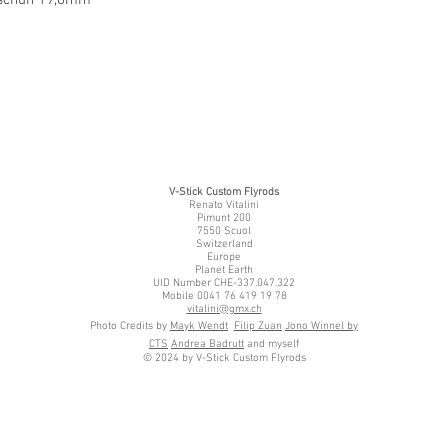
V-Stick Custom Flyrods
Renato Vitalini
Pimunt 200
7550 Scuol
Switzerland
Europe
Planet Earth
UID Number CHE-337.047.322
Mobile 0041 76 419 19 78
vitalini@gmx.ch
Photo Credits by
Mayk Wendt
Filip Zuan
Jono Winnel by
CTS
Andrea Badrutt
and myself
© 2024 by V-Stick Custom Flyrods