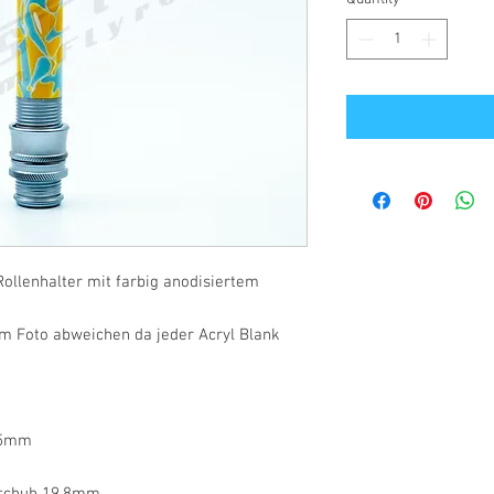
ollenhalter mit farbig anodisiertem
m Foto abweichen da jeder Acryl Blank
,5mm
rschuh 19,8mm