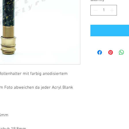
ollenhalter mit farbig anodisiertem
m Foto abweichen da jeder Acryl Blank
,5mm
rschuh 19,8mm