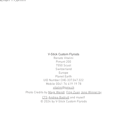
V-Stick Custom Flyrods
Renato Vitalini
Pimunt 200
7550 Scuol
Switzerland
Europe
Planet Earth
UID Number CHE-337.047.322
Mobile 0041 76 419 19 78
vitalini@gmx.ch
Photo Credits by
Mayk Wendt
Filip Zuan
Jono Winnel by
CTS
Andrea Badrutt
and myself
© 2024 by V-Stick Custom Flyrods