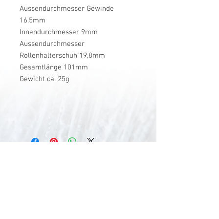
Aussendurchmesser Gewinde
16,5mm
Innendurchmesser 9mm
Aussendurchmesser
Rollenhalterschuh 19,8mm
Gesamtlänge 101mm
Gewicht ca. 25g
V-Stick Custom Flyrods
Renato Vitalini
Pimunt 200
7550 Scuol
Switzerland
Europe
Planet Earth
UID Number CHE-337.047.322
Mobile
0041 76 419 19 78
vitalini@gmx.ch