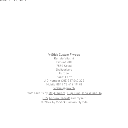
V-Stick Custom Flyrods
Renato Vitalini
Pimunt 200
7550 Scuol
Switzerland
Europe
Planet Earth
UID Number CHE-337.047.322
Mobile 0041 76 419 19 78
vitalini@gmx.ch
Photo Credits by
Mayk Wendt
Filip Zuan
Jono Winnel by
CTS
Andrea Badrutt
and myself
© 2024 by V-Stick Custom Flyrods