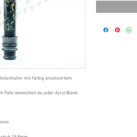
ollenhalter mit farbig anodisiertem
m Foto abweichen da jeder Acryl Blank
,5mm
rschuh 19,8mm